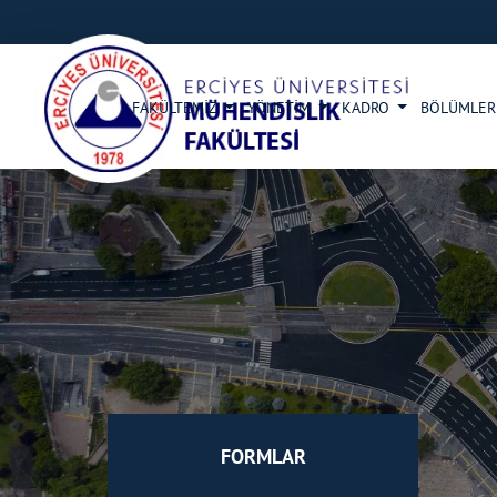
FAKÜLTEMİZ
YÖNETİM
KADRO
BÖLÜMLE
FORMLAR