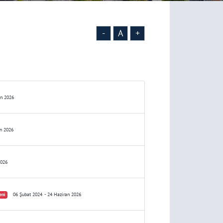
-
A
+
an 2026
an 2026
2026
eni
06 Şubat 2024
- 24 Haziran 2026