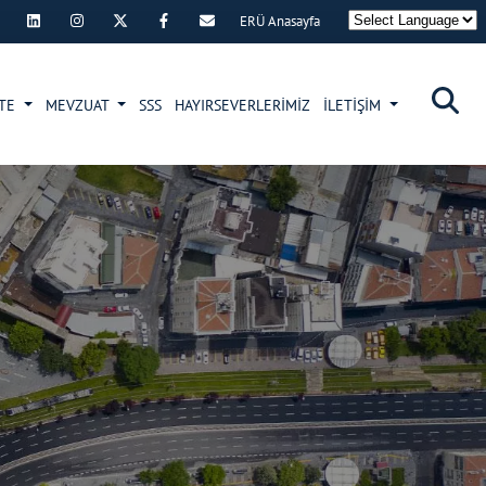
ERÜ Anasayfa
×
İTE
MEVZUAT
SSS
HAYIRSEVERLERİMİZ
İLETİŞİM