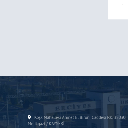
Köşk Mahallesi Ahmet El Biruni Caddesi P.K. 38030
Melikgazi / KAYSERİ