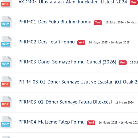
AKDM05-Uluslararası_Alan_İndeksleri_Listesi_2024
Yeni
PFRM01-Ders Yükü Bildirim Formu
Yeni
19 Şubat 2024
- 24 Hazi
PFRM02-Ders Telafi Formu
Yeni
16 Mayıs 2023
- 16 Mayıs 2023
PFRM03-Döner Sermaye Formu-Güncel (2026)
Yeni
28 Şub
PRFM-03-01-Döner Sermaye Usul ve Esasları (01 Ocak 2
PFRM03-02-Döner Sermaye Fatura Dilekçesi
16 Nisan 2024
PFRM04-Malzeme Talep Formu
Yeni
16 Mayıs 2023
- 16 Mayıs 202