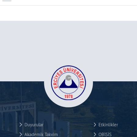
Duyurular
Etkinlikler
Akademik Takvim
OBİSİS