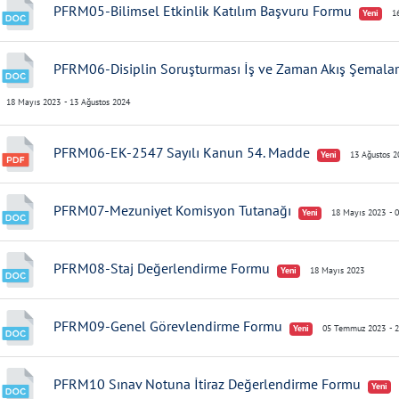
PFRM05-Bilimsel Etkinlik Katılım Başvuru Formu
Yeni
16
PFRM06-Disiplin Soruşturması İş ve Zaman Akış Şemaları
18 Mayıs 2023
- 13 Ağustos 2024
PFRM06-EK-2547 Sayılı Kanun 54. Madde
Yeni
13 Ağustos 2
PFRM07-Mezuniyet Komisyon Tutanağı
Yeni
18 Mayıs 2023
- 
PFRM08-Staj Değerlendirme Formu
Yeni
18 Mayıs 2023
PFRM09-Genel Görevlendirme Formu
Yeni
05 Temmuz 2023
- 
PFRM10 Sınav Notuna İtiraz Değerlendirme Formu
Yeni