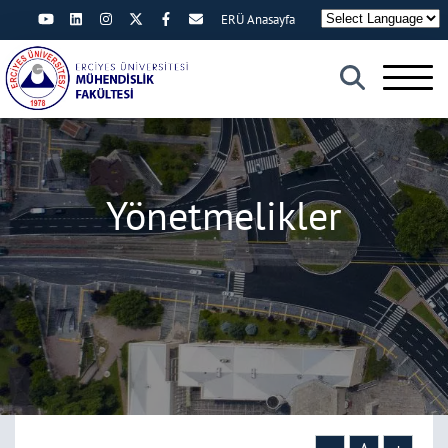
ERÜ Anasayfa
×
Yönetmelikler