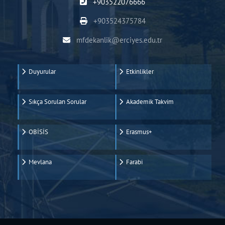
+903522076666
+903524375784
mfdekanlik@erciyes.edu.tr
Duyurular
Etkinlikler
Sıkça Sorulan Sorular
Akademik Takvim
OBİSİS
Erasmus+
Mevlana
Farabi