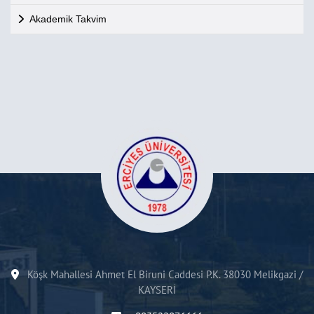
Akademik Takvim
Köşk Mahallesi Ahmet El Biruni Caddesi P.K. 38030 Melikgazi /
KAYSERİ