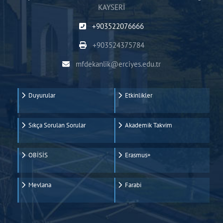
KAYSERİ
+903522076666
+903524375784
mfdekanlik@erciyes.edu.tr
Duyurular
Etkinlikler
Sıkça Sorulan Sorular
Akademik Takvim
OBİSİS
Erasmus+
Mevlana
Farabi