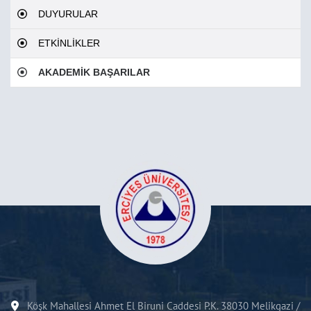
DUYURULAR
ETKİNLİKLER
AKADEMİK BAŞARILAR
Köşk Mahallesi Ahmet El Biruni Caddesi P.K. 38030 Melikgazi /