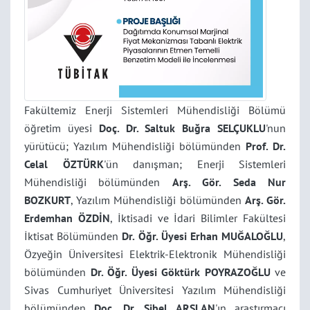
Fakültemiz Enerji Sistemleri Mühendisliği Bölümü
öğretim üyesi
Doç. Dr. Saltuk Buğra SELÇUKLU
'nun
yürütücü; Yazılım Mühendisliği bölümünden
Prof. Dr.
Celal ÖZTÜRK
'ün danışman; Enerji Sistemleri
Mühendisliği bölümünden
Arş. Gör. Seda Nur
BOZKURT
, Yazılım Mühendisliği bölümünden
Arş. Gör.
Erdemhan ÖZDİN
, İktisadi ve İdari Bilimler Fakültesi
İktisat Bölümünden
Dr. Öğr. Üyesi Erhan MUĞALOĞLU
,
Özyeğin Üniversitesi Elektrik-Elektronik Mühendisliği
bölümünden
Dr. Öğr. Üyesi Göktürk POYRAZOĞLU
ve
Sivas Cumhuriyet Üniversitesi Yazılım Mühendisliği
bölümünden
Doç. Dr. Sibel ARSLAN
'ın araştırmacı