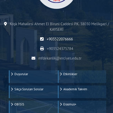
Köşk Mahallesi Ahmet El Biruni Caddesi P.K. 38030 Melikgazi /
KAYSERİ
+903522076666
+903524375784
mfdekanlik@erciyes.edu.tr
Duyurular
Etkinlikler
Sıkça Sorulan Sorular
Akademik Takvim
OBİSİS
Erasmus+