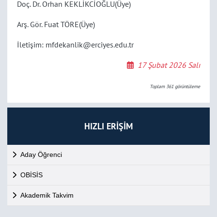
Doç. Dr. Orhan KEKLİKCİOĞLU(Üye)
Arş. Gör. Fuat TÖRE(Üye)
İletişim: mfdekanlik@erciyes.edu.tr
17 Şubat 2026 Salı
Toplam
361
görüntüleme
HIZLI ERİŞİM
Aday Öğrenci
OBİSİS
Akademik Takvim