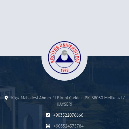
Köşk Mahallesi Ahmet El Biruni Caddesi P.K. 38030 Melikgazi /
KAYSERİ
+903522076666
+903524375784