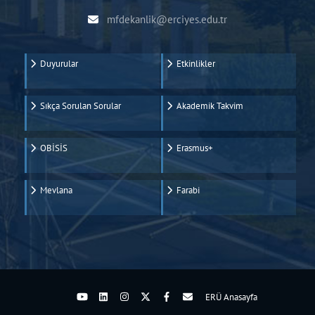
mfdekanlik@erciyes.edu.tr
Duyurular
Etkinlikler
Sıkça Sorulan Sorular
Akademik Takvim
OBİSİS
Erasmus+
Mevlana
Farabi
ERÜ Anasayfa